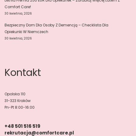
Letnia Premia 250 EUR Dla Opiekunek – Zarabiaj Więcej Latem Z
Comfort Care!
30 kwietnia, 2026
Bezpieczny Dom Dla Osoby Z Demencją – Checklista Dla
Opiekunki W Niemczech
30 kwietnia, 2026
Kontakt
Opolska 110
31-323 Kraków
Pn-Pt 8:00-16:00
+48 501 516 519
rekrutacja@comfortcare.pl