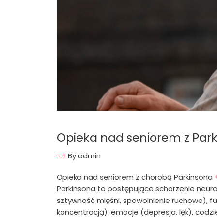
Opieka nad seniorem z Pa
By
admin
Opieka nad seniorem z chorobą Parkinsona
Parkinsona to postępujące schorzenie neurol
sztywność mięśni, spowolnienie ruchowe), f
koncentracją), emocje (depresja, lęk), codzi