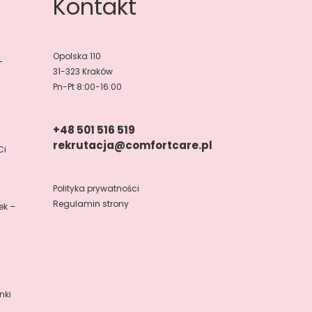
Kontakt
Opolska 110
–
31-323 Kraków
Pn-Pt 8:00-16:00
+48 501 516 519
rekrutacja@comfortcare.pl
Ci
Polityka prywatności
Regulamin strony
ek –
nki