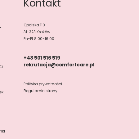
Kontakt
Opolska 110
–
31-323 Kraków
Pn-Pt 8:00-16:00
+48 501 516 519
rekrutacja@comfortcare.pl
Ci
Polityka prywatności
Regulamin strony
ek –
nki