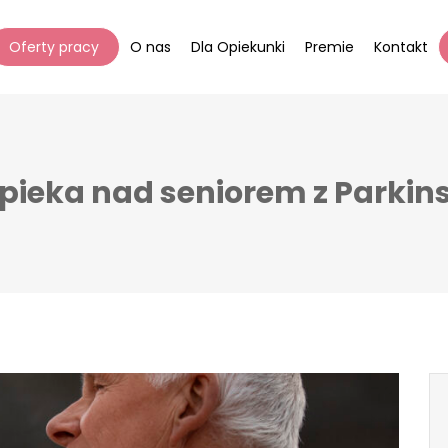
Oferty pracy
O nas
Dla Opiekunki
Premie
Kontakt
opieka nad seniorem z Parki