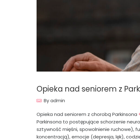
Opieka nad seniorem z Pa
By
admin
Opieka nad seniorem z chorobą Parkinsona
Parkinsona to postępujące schorzenie neurol
sztywność mięśni, spowolnienie ruchowe), f
koncentracją), emocje (depresja, lęk), codzi