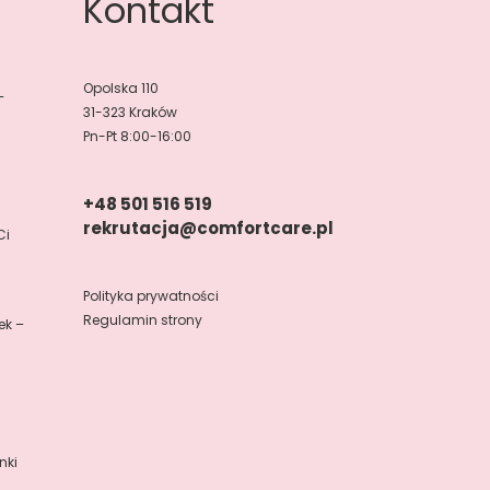
Kontakt
Opolska 110
–
31-323 Kraków
Pn-Pt 8:00-16:00
+48 501 516 519
rekrutacja@comfortcare.pl
Ci
Polityka prywatności
Regulamin strony
ek –
nki